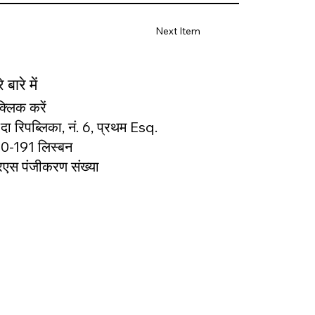
Next Item
 बारे में
क्लिक करें
दा रिपब्लिका, नं. 6, प्रथम Esq.
0-191 लिस्बन
एस पंजीकरण संख्या
166327