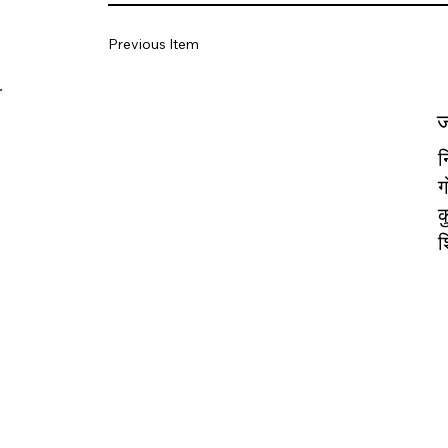
Previous Item
ज
न
ग
क
श