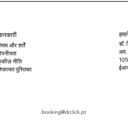
हमारे
ानकारी
डॉ. 
ियम और शर्तें
अव. 
ोपनीयता
105
ुकीज़ नीति
ईआर
िकायत पुस्तिका
booking@drclick.pt