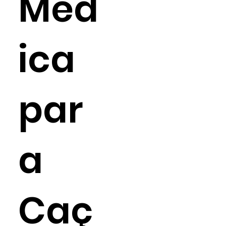
Méd
ica
par
a
Caç