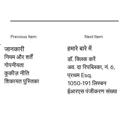
Previous Item
Next Item
हमारे बारे में
जानकारी
नियम और शर्तें
डॉ. क्लिक करें
गोपनीयता
अव. दा रिपब्लिका, नं. 6,
कुकीज़ नीति
प्रथम Esq.
शिकायत पुस्तिका
1050-191 लिस्बन
ईआरएस पंजीकरण संख्या
166327