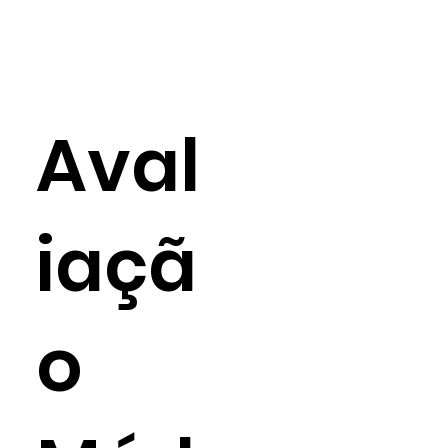
Aval
iaçã
o