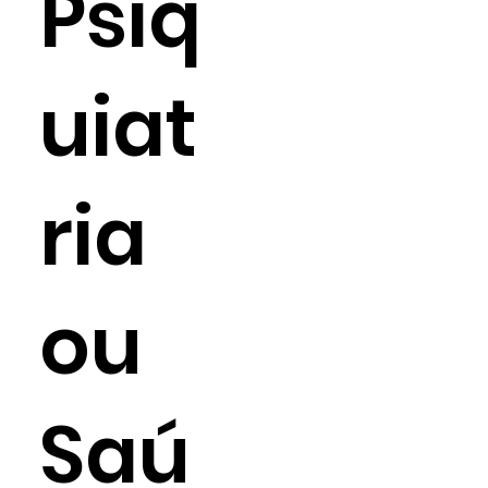
Psiq
uiat
ria
ou
Saú