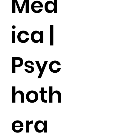
Méd
ica |
Psyc
hoth
era