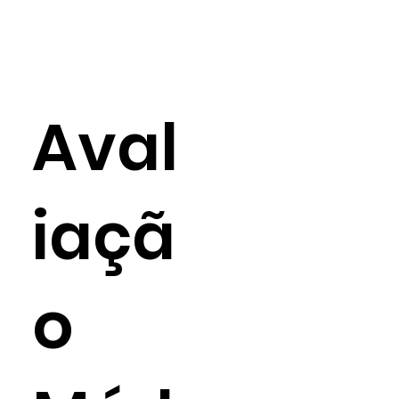
Aval
iaçã
o