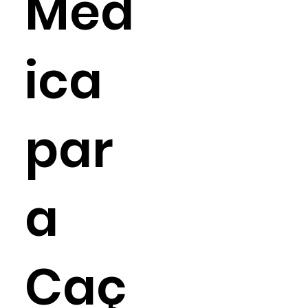
Méd
ica
par
a
Caç