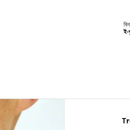
বি
ই-ব
T