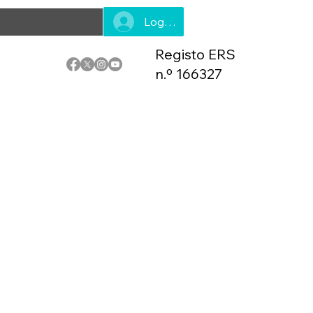
Log In
Registo ERS
n.º 166327