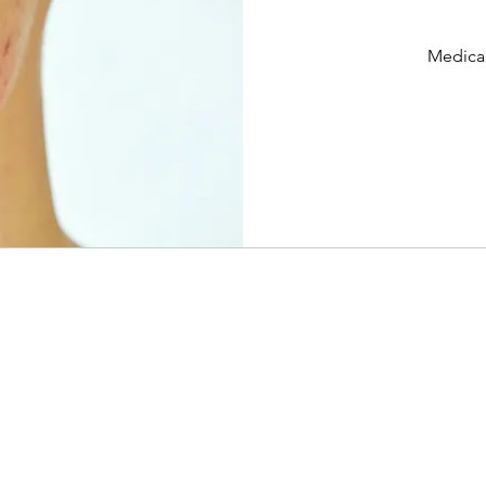
Medical
৫০
ইউরো