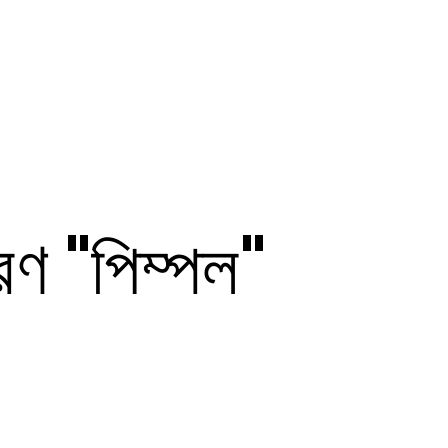
রণ "পিম্পল"