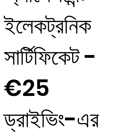
ইলেকট্রনিক
সার্টিফিকেট -
€25
ড্রাইভিং-এর