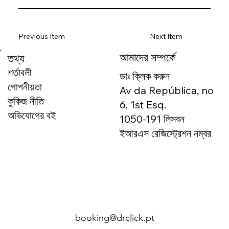
Previous Item
Next Item
আমাদের সম্পর্কে
তথ্য
শর্তাবলী
ডাঃ ক্লিক করুন
গোপনীয়তা
Av da República, no
কুকিজ নীতি
6, 1st Esq.
অভিযোগের বই
1050-191 লিসবন
ইআরএস রেজিস্ট্রেশন নম্বর
166327
booking@drclick.pt