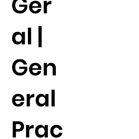
Ger
al |
Gen
eral
Prac