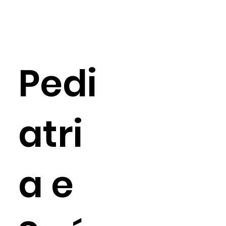
Pedi
atri
a e