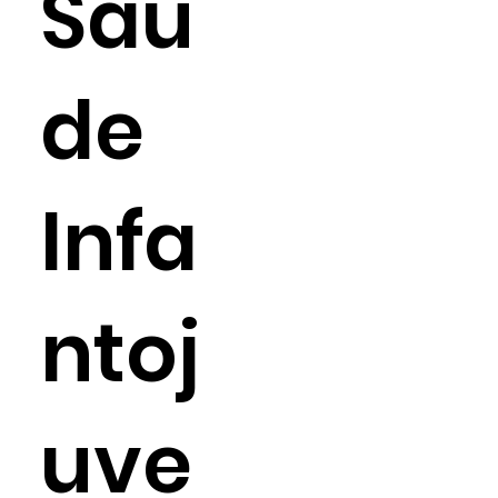
Saú
de
Infa
ntoj
uve