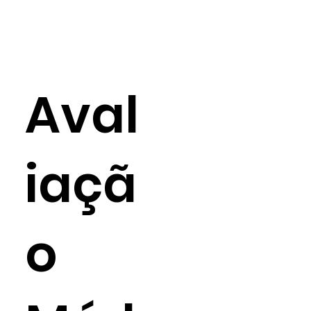
Aval
iaçã
o