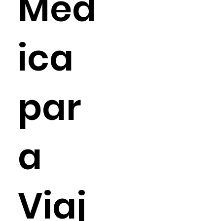
Méd
ica
par
a
Viaj