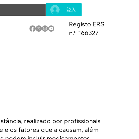
登入
Registo ERS
n.º 166327
tância, realizado por profissionais
ne e os fatores que a causam, além
tos podem incluir medicamentos