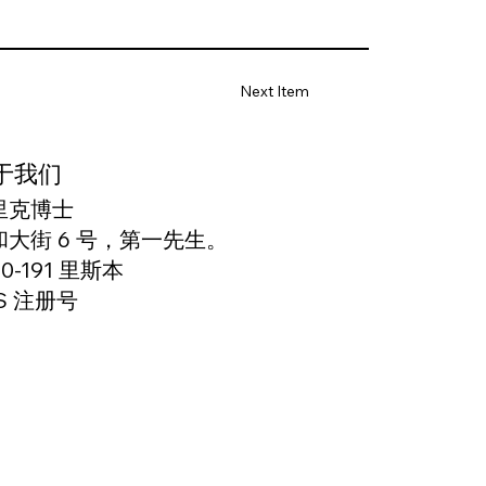
Next Item
于我们
里克博士
和大街 6 号，第一先生。
50-191 里斯本
S 注册号
166327