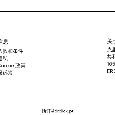
关
信息
克
条款和条件
共
隐私
10
Cookie 政策
ER
投诉簿
预订@drclick.pt