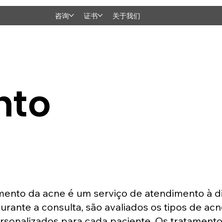
咨询
证书
关于我们
nto
mento da acne é um serviço de atendimento à dis
rante a consulta, são avaliados os tipos de ac
rsonalizados para cada paciente. Os tratamen