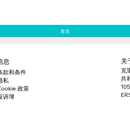
发送
关
信息
克
条款和条件
共
隐私
10
Cookie 政策
ER
投诉簿