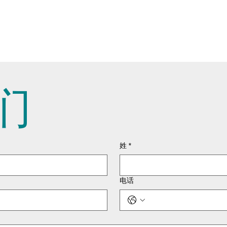
们
姓
*
电话