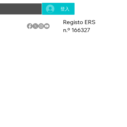
登入
Registo ERS
n.º 166327