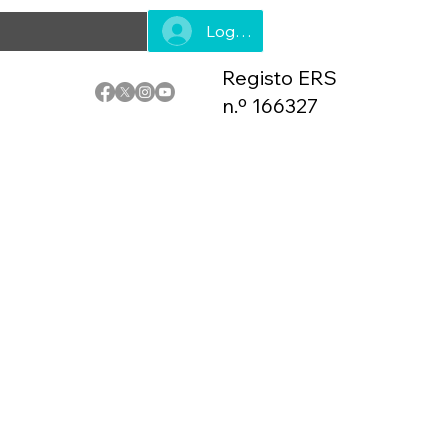
Log In
Registo ERS
n.º 166327