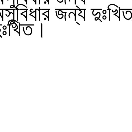
সুবিধার জন্য দুঃখি
ুঃখিত।