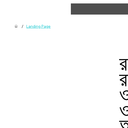
/
Landing Page
র
র
ও
ও
অ