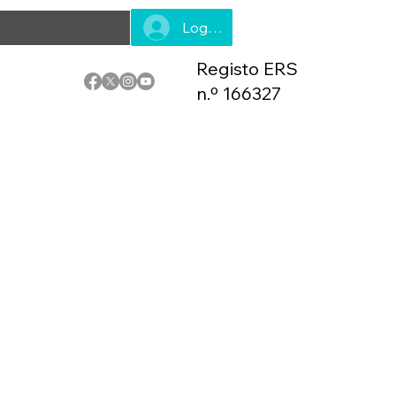
Log In
Registo ERS
n.º 166327