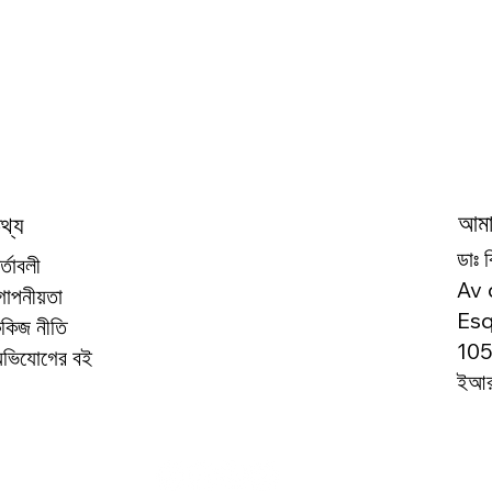
আমাদ
থ্য
ডাঃ 
র্তাবলী
Av 
োপনীয়তা
Esq
ুকিজ নীতি
105
ভিযোগের বই
ইআরএ