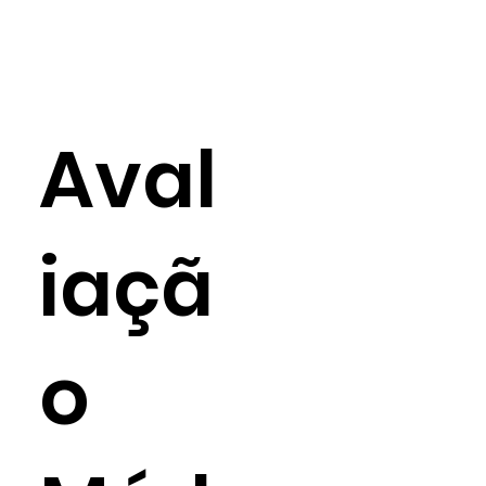
Aval
iaçã
o