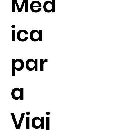
Méd
ica
par
a
Viaj