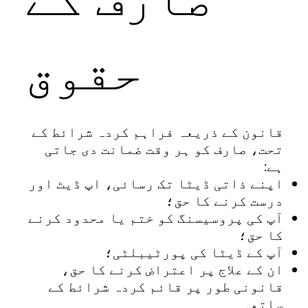
حقوق
قانون کے ذریعہ فراہم کردہ شرائط کے
تحت، صارف کو ہر وقت ضمانت دی جاتی
ہے:
اپنے ذاتی ڈیٹا تک رسائی، اپ ڈیٹ اور
درست کرنے کا حق؛
آپ کی پروسیسنگ کو ختم یا محدود کرنے
کا حق؛
آپ کے ڈیٹا کی پورٹیبلٹی؛
ان کے علاج پر اعتراض کرنے کا حق،
قانونی طور پر قائم کردہ شرائط کے
ساتھ۔