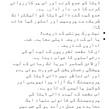
ڈیٹا کو جمع کرنے اور اس پر کارروائی
کرنے کا ذمہ دار ادارہ ہے۔
جمع کیے گئے ذاتی ڈیٹا کو الیکٹرانک
طریقے سے پروسیس اور اسٹور کیا جائے
گا:
نیٹ ورک یونٹس کے ذریعے؛
یا اس کے ذریعہ ذیلی معاہدہ شدہ
اداروں کے ذریعہ۔
ان کا مقصد تقرریوں کے لیے آپ کی
درخواستوں کا جواب دینا ہے۔
آن لائن کسٹمر ایریا تک رسائی کے لیے
پیشگی رجسٹریشن کی ضرورت ہوتی ہے،
اور اس تناظر میں ذاتی ڈیٹا کی
پروسیسنگ ایک آزاد پرائیویسی اور
کوکیز پالیسی کے تابع ہے۔
اس مقصد کے لیے، ذاتی ڈیٹا کی
پروسیسنگ کی قانونی بنیاد ایک
معاہدے پر عمل درآمد ہو گی جس میں