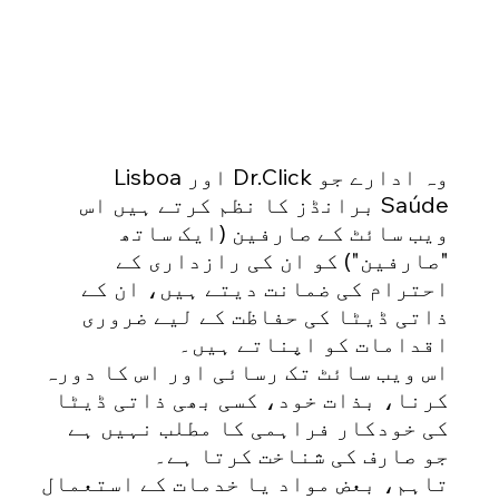
وہ ادارے جو Dr.Click اور Lisboa
Saúde برانڈز کا نظم کرتے ہیں اس
ویب سائٹ کے صارفین (ایک ساتھ
"صارفین") کو ان کی رازداری کے
احترام کی ضمانت دیتے ہیں، ان کے
ذاتی ڈیٹا کی حفاظت کے لیے ضروری
اقدامات کو اپناتے ہیں۔
اس ویب سائٹ تک رسائی اور اس کا دورہ
کرنا، بذات خود، کسی بھی ذاتی ڈیٹا
کی خودکار فراہمی کا مطلب نہیں ہے
جو صارف کی شناخت کرتا ہے۔
تاہم، بعض مواد یا خدمات کے استعمال