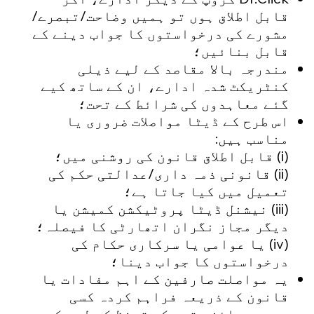
قابل اطلاق ہوں تو ہمیں وضاحت/تبصرے/
مشورے کی درخواستوں کا جواب دینے کے
قابل بنائیں؛
مندرجہ بالا مقاصد کے لیے ذیلی
کنٹریکٹ شدہ ادارے، ان کے ساتھ کیے
گئے معاہدوں کی شرائط کے تحت؛
اس طرح کے ڈیٹا مواصلات ضروری یا
مناسب ہیں:
(i) قابل اطلاق قانون کی روشنی میں؛
(ii) قانونی ذمہ داری/عدالتی حکم کی
تعمیل میں کیا جاتا ہے؛
(iii) نیشنل ڈیٹا پروٹیکشن کمیشن یا
دیگر مجاز نگران اتھارٹی کا فیصلہ؛
(iv) یا عوامی یا سرکاری حکام کی
درخواستوں کا جواب دینا؛
یہ مواصلت صارفین کے اہم مفادات یا
قانون کے ذریعہ فراہم کردہ کسی
دوسرے جائز مقصد کے تحفظ کے لیے کی