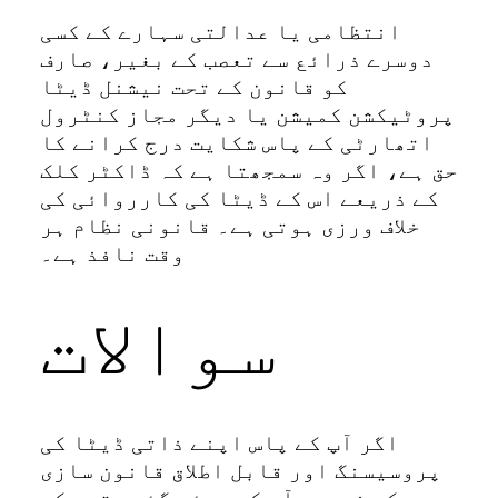
انتظامی یا عدالتی سہارے کے کسی
دوسرے ذرائع سے تعصب کے بغیر، صارف
کو قانون کے تحت نیشنل ڈیٹا
پروٹیکشن کمیشن یا دیگر مجاز کنٹرول
اتھارٹی کے پاس شکایت درج کرانے کا
حق ہے، اگر وہ سمجھتا ہے کہ ڈاکٹر کلک
کے ذریعے اس کے ڈیٹا کی کارروائی کی
خلاف ورزی ہوتی ہے۔ قانونی نظام ہر
وقت نافذ ہے۔
سوالات
اگر آپ کے پاس اپنے ذاتی ڈیٹا کی
پروسیسنگ اور قابل اطلاق قانون سازی
کے ذریعہ آپ کو دیئے گئے حقوق کے