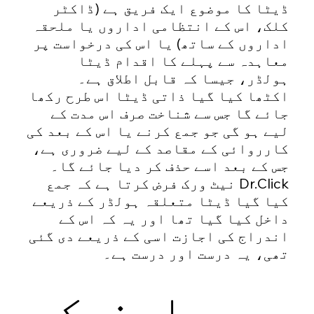
ڈیٹا کا موضوع ایک فریق ہے (ڈاکٹر
کلک، اس کے انتظامی اداروں یا ملحقہ
اداروں کے ساتھ) یا اس کی درخواست پر
معاہدہ سے پہلے کا اقدام ڈیٹا
ہولڈر، جیسا کہ قابل اطلاق ہے۔
اکٹھا کیا گیا ذاتی ڈیٹا اس طرح رکھا
جائے گا جس سے شناخت صرف اس مدت کے
لیے ہو گی جو جمع کرنے یا اس کے بعد کی
کارروائی کے مقاصد کے لیے ضروری ہے،
جس کے بعد اسے حذف کر دیا جائے گا۔
Dr.Click نیٹ ورک فرض کرتا ہے کہ جمع
کیا گیا ڈیٹا متعلقہ ہولڈر کے ذریعے
داخل کیا گیا تھا اور یہ کہ اس کے
اندراج کی اجازت اسی کے ذریعے دی گئی
تھی، یہ درست اور درست ہے۔
صارف کے