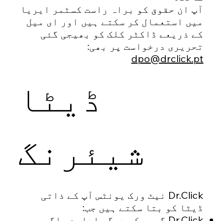
آپ ان حقوق کو براہ راست کسٹمر ایریا
میں استعمال کر سکتے ہیں اور ای میل
کے ذریعے ڈاکٹر کلک کو بھیجی گئی
تحریری درخواست پر بھی:
dpo@drclick.pt
ڈیٹا
شیئرنگ
Dr.Click نیٹ ورک یونٹس آپ کے ذاتی
ڈیٹا کو بتا سکتے ہیں جب:
Dr.Click گروپ کے دیگر ادارے، اگر