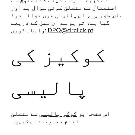
استعمال سے متعلق کوئی سوال ہے اور
خاص طور پر، اس پالیسی میں حوالہ دیا
گیا ہے، تو ہم سے ای میل کے ذریعے
DPO@drclick.pt
رابطہ کریں:
کوکیز کی
پالیسی
اس صفحہ پر
کوکی پالیسی
سے متعلق
تمام معلومات دیکھیں۔