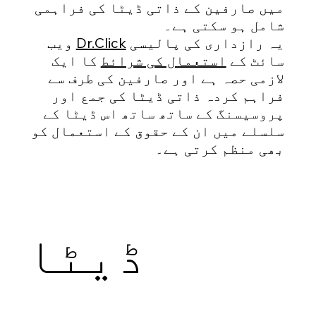
میں صارفین کے ذاتی ڈیٹا کی فراہمی
شامل ہو سکتی ہے۔
یہ رازداری کی پالیسی
Dr.Click
ویب
سائٹ کے
استعمال کی شرائط
کا ایک
لازمی حصہ ہے اور صارفین کی طرف سے
فراہم کردہ ذاتی ڈیٹا کی جمع اور
پروسیسنگ کے ساتھ ساتھ اس ڈیٹا کے
سلسلے میں ان کے حقوق کے استعمال کو
بھی منظم کرتی ہے۔
ڈیٹا