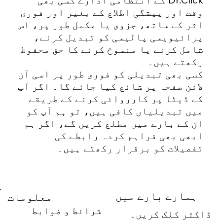
وقت اور پیشگی اطلاع کے بغیر اور فوری
اثر کے ساتھ، جزوی یا مکمل طور پر، اس
پرائیویسی پالیسی کو تبدیل کرنے،
شامل کرنے یا منسوخ کرنے کا حق محفوظ
رکھتے ہیں۔
کسی بھی تبدیلی کو فوری طور پر اسی آن
لائن صفحہ پر شائع کیا جائے گا۔ اگر آپ
کے ڈیٹا پر کارروائی کرنے کے طریقے
میں تبدیلیاں کافی ہیں، تو ہم آپ کو
ان کے بارے میں مطلع کریں گے، اگر ہم
ابھی بھی فراہم کردہ رابطے کی
تفصیلات کو برقرار رکھتے ہیں۔
ہمارے بارے میں
معلومات
شرائط و ضوابط
ڈاکٹر کلک کریں۔