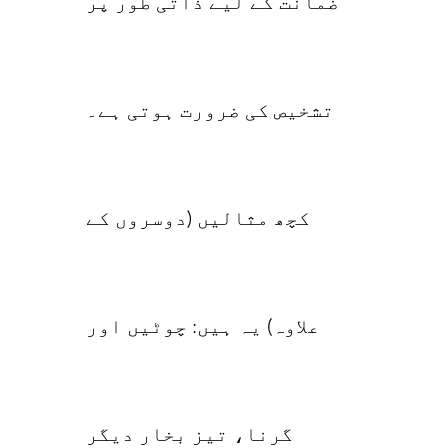
ضمانت کے لیے ذاتی طور پر
تشخیص کی ضرورت ہوتی ہے۔
کچھ مثالیں (دوسروں کے
علاوہ) یہ ہیں: چوٹیں اور
گرنا، تیز بخار دیگر