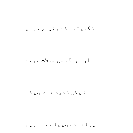
شکایتوں کے بغیر، فوری
اور ہنگامی حالات جیسے
سانس کی شدید قلت جس کی
پہلے تشخیص یا دوا نہیں