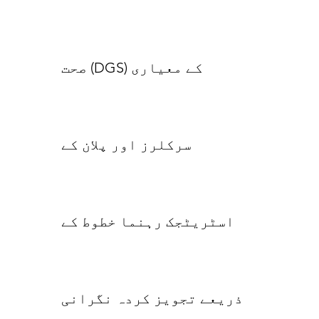
صحت (DGS) کے معیاری
سرکلرز اور پلان کے
اسٹریٹجک رہنما خطوط کے
ذریعے تجویز کردہ نگرانی