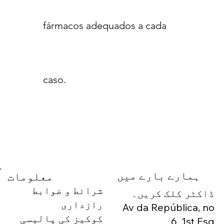
fármacos adequados a cada
caso.
ہمارے بارے میں
معلومات
شرائط و ضوابط
ڈاکٹر کلک کریں۔
رازداری
Av da República, no
کوکیز کی پالیسی
6, 1st Esq.