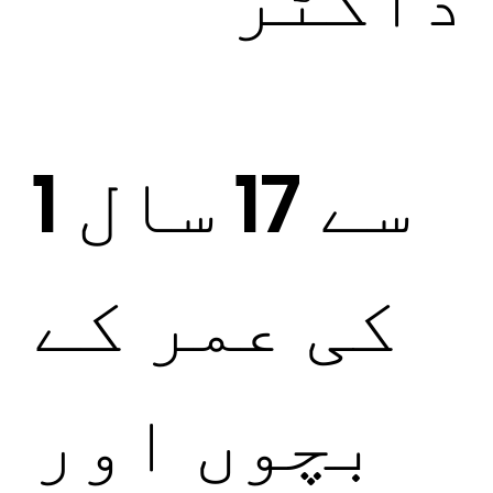
1 سے 17 سال
کی عمر کے
بچوں اور