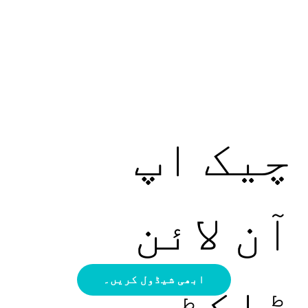
چیک اپ
آن لائن
ڈاکٹر
ابھی شیڈول کریں۔