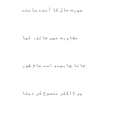
صورت حال کا آمنے سامنے
مشاورت میں جائزہ لیا
جانا چاہیے، اسے عام طور
پر ڈاکٹر منسوخ کر دیتا