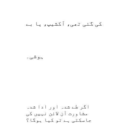
کی گئی تھی، آکشیپ، یا بے
ہوشی۔
اگر طے شدہ اور ادا شدہ
مشاورت آن لائن نہیں کی
جاسکتی ہے تو کیا ہوگا؟