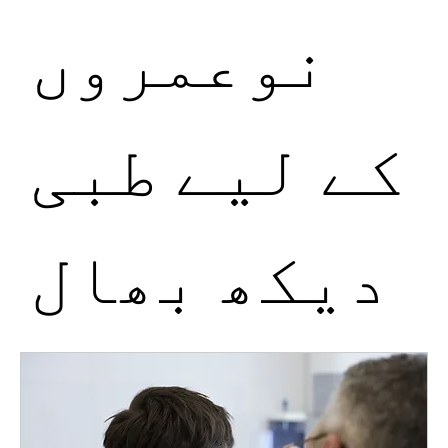
نوعمروں
کے لیے طبی
دیکھ بھال