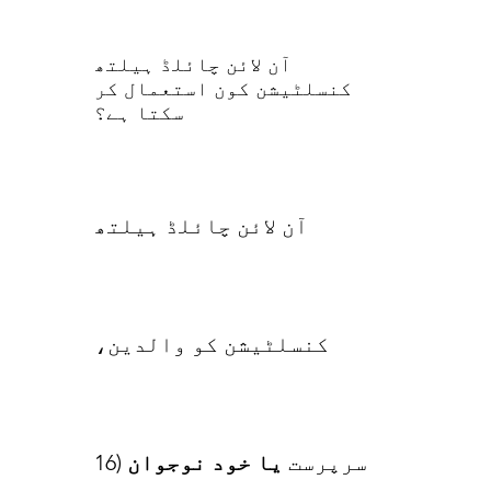
آن لائن چائلڈ ہیلتھ
کنسلٹیشن کون استعمال کر
سکتا ہے؟
آن لائن چائلڈ ہیلتھ
کنسلٹیشن کو والدین،
سرپرست
یا خود نوجوان
(16