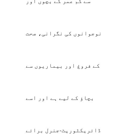
سے کم عمر کے بچوں اور
نوجوانوں کی نگرانی، صحت
کے فروغ اور بیماریوں سے
بچاؤ کے لیے ہے اور اسے
ڈائریکٹوریٹ-جنرل برائے