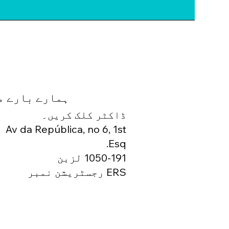
ہمارے بارے م
ڈاکٹر کلک کریں۔
Av da República, no 6, 1st
Esq.
1050-191 لزبن
ERS رجسٹریشن نمبر
166327