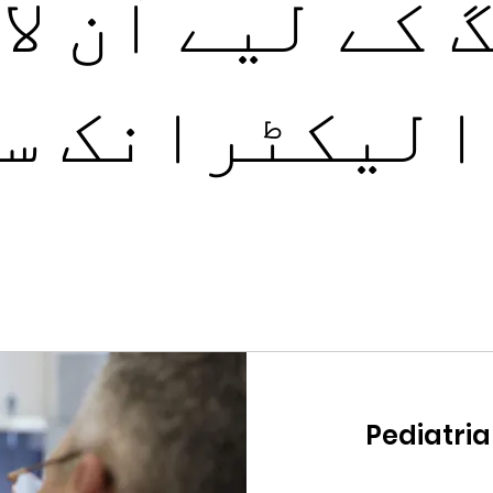
کے لیے آن لا
الیکٹرانک س
Pediatria