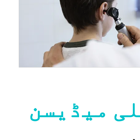
لی میڈیسن