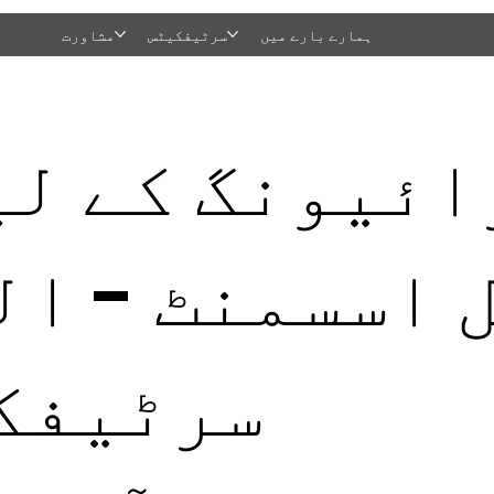
ہمارے بارے میں
سرٹیفکیٹس
مشاورت
ائیونگ کے لیے
 اسسمنٹ - ا
سرٹیفکیٹ