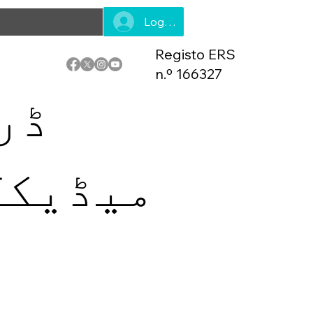
Log In
Registo ERS
n.º 166327
ڈر
میڈیکل