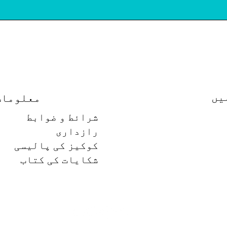
یں
معلومات
شرائط و ضوابط
رازداری
کوکیز کی پالیسی
شکایات کی کتاب