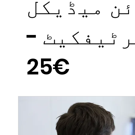
ئن میڈیکل
رٹیفکیٹ -
€25