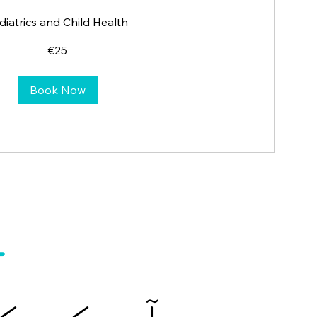
diatrics and Child Health
25
€25
یورو
Book Now
ج