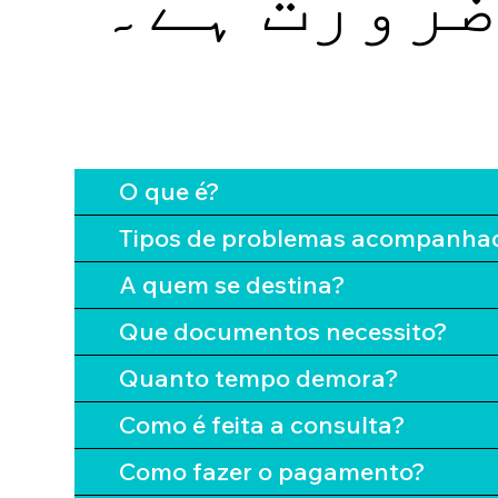
ضرورت ہے۔
O que é?
Tipos de problemas acompanha
A quem se destina?
Que documentos necessito?
Quanto tempo demora?
Como é feita a consulta?
Como fazer o pagamento?