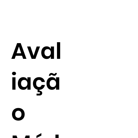
Aval
iaçã
o