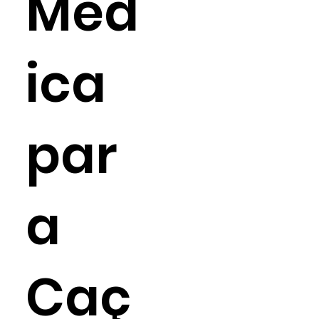
Méd
ica
par
a
Caç