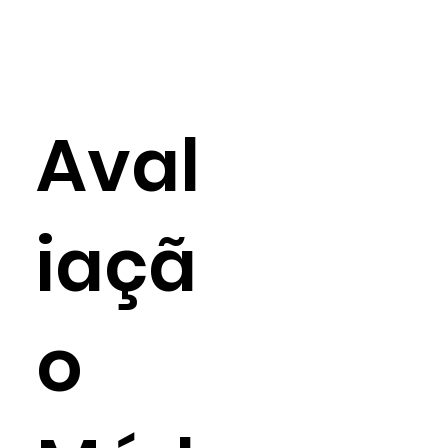
Aval
iaçã
o