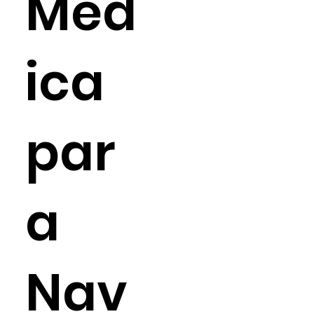
Méd
ica
par
a
Nav