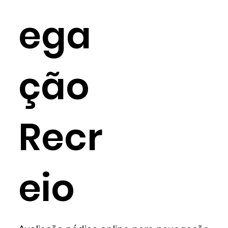
ega
ção
Recr
eio