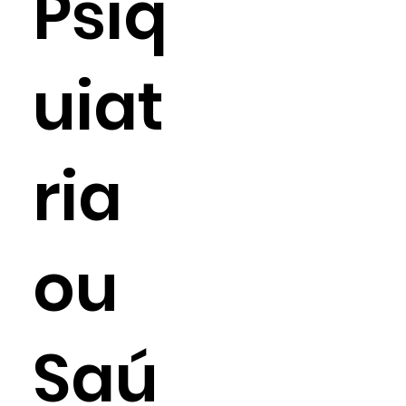
Psiq
uiat
ria
ou
Saú